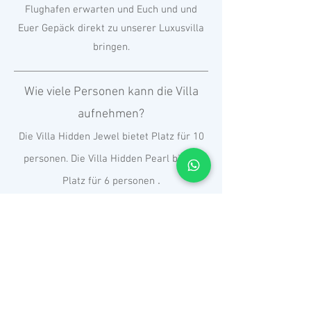
Flughafen erwarten und Euch und und
Euer Gepäck direkt zu unserer Luxusvilla
bringen.
Wie viele Personen kann die Villa
aufnehmen?
Die Villa Hidden Jewel bietet Platz für 10
personen. Die Villa Hidden Pearl bietet
.
Platz für 6 personen
Können Touren organisiert werden?
Sehr gerne. Wir haben eine vollständige
Tourübersicht oder sprecht mit den
Mitarbeitern darüber, was Ihr während
Eures Bali-Aufenthalts tun und sehen